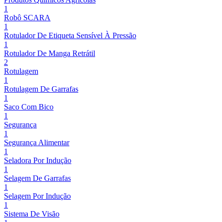
1
Robô SCARA
1
Rotulador De Etiqueta Sensível À Pressão
1
Rotulador De Manga Retrátil
2
Rotulagem
1
Rotulagem De Garrafas
1
Saco Com Bico
1
Segurança
1
Segurança Alimentar
1
Seladora Por Indução
1
Selagem De Garrafas
1
Selagem Por Indução
1
Sistema De Visão