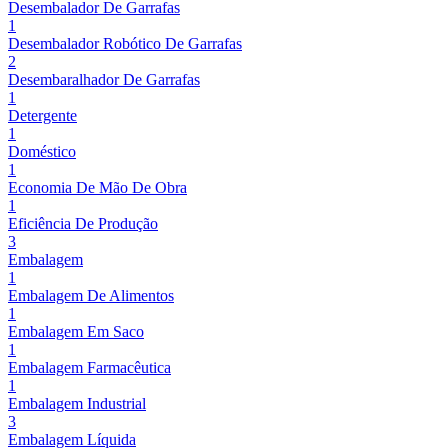
Desembalador De Garrafas
1
Desembalador Robótico De Garrafas
2
Desembaralhador De Garrafas
1
Detergente
1
Doméstico
1
Economia De Mão De Obra
1
Eficiência De Produção
3
Embalagem
1
Embalagem De Alimentos
1
Embalagem Em Saco
1
Embalagem Farmacêutica
1
Embalagem Industrial
3
Embalagem Líquida