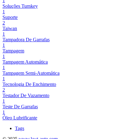
1
Soluções Turnkey
1
Suporte
2
Taiwan
1
Tampadora De Garrafas
1
Tampagem
1
Tampagem Automática
1
Tampagem Semi-Automática
1
Tecnologia De Enchimento
2
Testador De Vazamento
1
Teste De Garrafas
1
Óleo Lubrificante
Tags
© 2025
www.kwt-auto.com