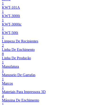
1
KWT-101A
1
KWT-3000i
1
KWT-3000ic
1
KWT-500i
1
Limpeza De Recipientes
2
Linha De Enchimento
8
Linha De Produção
1
Manufatura
1
Manuseio De Garrafas
1
Marcos
1
Materiais Para Impressora 3D
4
Máquina De Enchimento
1